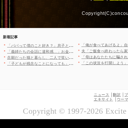
Copyright(C)concou
新着記事
「パパって僕のこと好き？」息子との約束も平気で破る夫…傷つく息…
「義姉たちの会話に違和感…」お金持ちの義実家争奪戦が勃発！ 戦…
念願だった猫と暮らし、二人で笑い合う日々——少しずつ積み重ねて…
「子どもが残念なことになっても」社長ならメンタル強くないと…嫌…
ニュース
翻訳
エキサイト
ウー
Copyright © 1997-
2026
Excite 