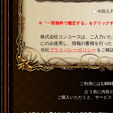
今回入
※「一部無料で鑑定する」をクリック
株式会社コンコースは、ご入力いた
にのみ使用し、情報の蓄積を行った
当社
プライバシーポリシー
をご確
ご利用には
1,65
占う前に内容
ご購入いただくと、サービス