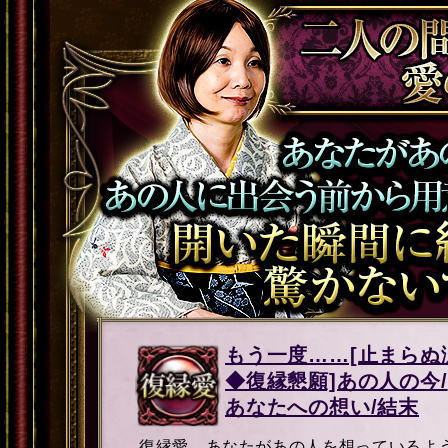
もう一度……[止まらぬ
◆復縁懇願]あの人の今/
あなたへの想い/結末
復縁愛。あなたがあの人を想っているよ