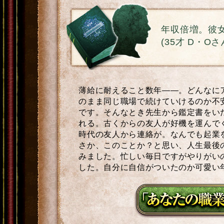
年収倍増。彼
(35才 D・
薄給に耐えること数年――。どんなに
のまま同じ職場で続けていけるのか不
です。そんなとき先生から鑑定書をい
れる。古くからの友人が好機を運んで
時代の友人から連絡が。なんでも起業
さか、このことか？と思い、人生最後
みました。忙しい毎日ですがやりがい
した。自分に自信がついたのか可愛い