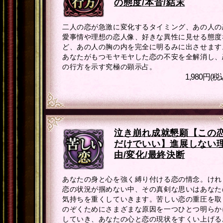
の態度/本音/結末
二人の恋が急激に変化するタイミング、あの人の
愛事情や理想の恋人像、好きな異性に見せる態度
ど、あの人の胸の内を完全に明るみに出させます
あなたがもつモヤモヤした恋の不安を全解消し、
の行方を示す究極の顕示占。
1,980円(税
泣き崩れ成就懇願【この
だけでいい】進展しない
由/変化/最終決断
あなたの身と心を強く縛り付ける恋の情念。けれ
恋の状況が掴めない中、その真剣な思いはあなた
気持ちを重くしていきます。苦しい恋の重圧を取
のぞくためにさまざまな原因を一つひとつ明らか
していき、あなたの心と恋の現状をすくい上げる