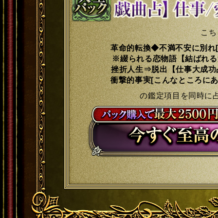
こち
革命的転換◆不満不安に別れ[
※綴られる恋物語【結ばれる
挫折人生⇒脱出【仕事大成功占
衝撃的事実[こんなところにあ
の鑑定項目を同時に