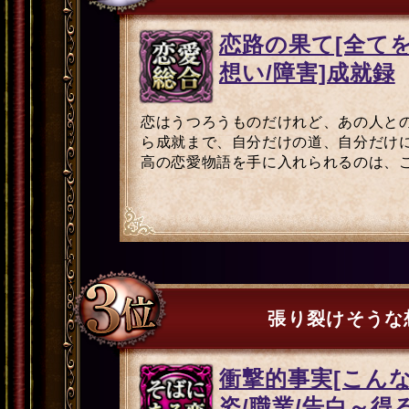
恋路の果て[全てを
想い/障害]成就録
恋はうつろうものだけれど、あの人と
ら成就まで、自分だけの道、自分だけ
高の恋愛物語を手に入れられるのは、
張り裂けそうな
衝撃的事実[こん
姿/職業/告白～得