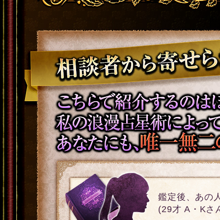
鑑定後、あの
(29才 A・K