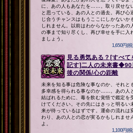
に、あの人もあなたを……。取り戻せな
と思っている、あの人との過去。再び心
じ合うチャンスはもうここにしかないか
しれません。以前はわからなかったあの
の事まで知り尽くし、再び幸せを手に入
ましょう。
1,650円(税
見る勇気ある？[すべて
記す]二人の未来書◆90
後の関係/心の距離
未来を知る事は危険な事なのか、それと
多幸感を得られる事なのか……。あの人
結ばれるために、毒を飲む覚悟で鑑定を
けてください。その先にはきっと明るい
来が待っているはずです。運命の流れは
わり、あの人との恋が実るかもしれませ
よ。
1,100円(税