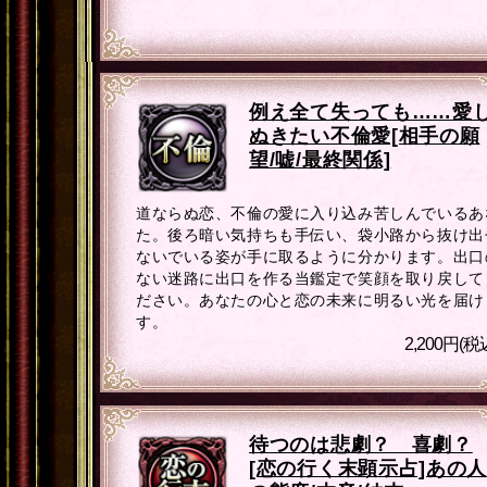
例え全て失っても……愛
ぬきたい不倫愛[相手の願
望/嘘/最終関係]
道ならぬ恋、不倫の愛に入り込み苦しんでいるあ
た。後ろ暗い気持ちも手伝い、袋小路から抜け出
ないでいる姿が手に取るように分かります。出口
ない迷路に出口を作る当鑑定で笑顔を取り戻して
ださい。あなたの心と恋の未来に明るい光を届け
す。
2,200円(税
待つのは悲劇？ 喜劇？
[恋の行く末顕示占]あの