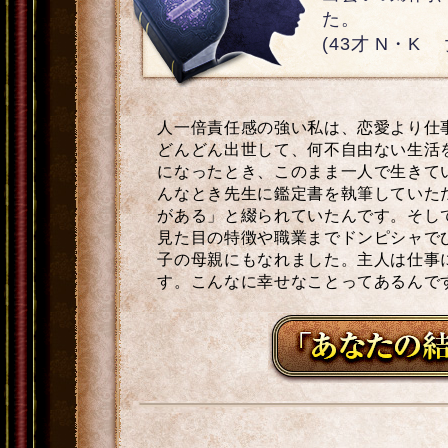
た。
(43才 N・K
人一倍責任感の強い私は、恋愛より仕
どんどん出世して、何不自由ない生活
になったとき、このまま一人で生きて
んなとき先生に鑑定書を執筆していた
がある」と綴られていたんです。そし
見た目の特徴や職業までドンピシャで
子の母親にもなれました。主人は仕事
す。こんなに幸せなことってあるんで