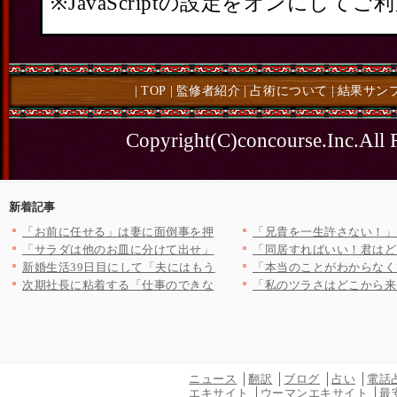
※JavaScriptの設定をオンにして
|
TOP
|
監修者紹介
|
占術について
|
結果サン
Copyright(C)concourse.Inc.All 
新着記事
「お前に任せる」は妻に面倒事を押し付けてるだけ…無関心な夫に妻…
「サラダは他のお皿に分けて出せ」と怒鳴る夫…妻の仕事にも否定的…
新婚生活39日目にして「夫にはもう一つの家庭が」あった！？【新…
次期社長に粘着する「仕事のできないおじさん」…常務の正体を社員…
ニュース
翻訳
ブログ
占い
電話
エキサイト
ウーマンエキサイト
最