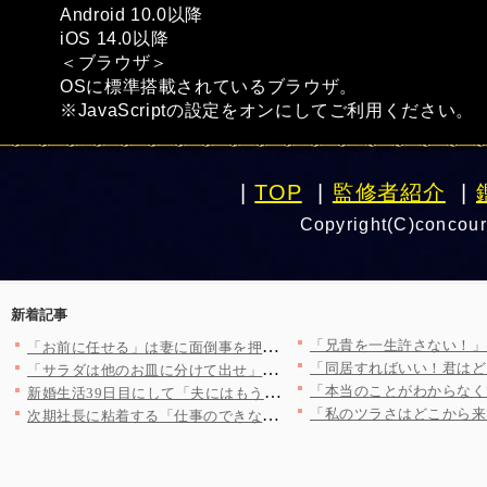
Android 10.0以降
iOS 14.0以降
＜ブラウザ＞
OSに標準搭載されているブラウザ。
※JavaScriptの設定をオンにしてご利用ください。
|
TOP
|
監修者紹介
|
Copyright(C)concour
新着記事
「お前に任せる」は妻に面倒事を押し付けてるだけ…無関心な夫に妻…
「サラダは他のお皿に分けて出せ」と怒鳴る夫…妻の仕事にも否定的…
新婚生活39日目にして「夫にはもう一つの家庭が」あった！？【新…
次期社長に粘着する「仕事のできないおじさん」…常務の正体を社員…