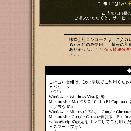
ご利用には
1,65
占う前に内容
ご購入いただくと、サービス
株式会社コンコースは、ご入力
るためにのみ使用し、情報の蓄
ありません。 当社
個人情報保護
さい。
この占い番組は、次の環境でご利用くださ
▼パソコン
＜OS＞
Windows：Windows Vista以降
Macintosh：Mac OS X 10.11（El Capitan
＜ブラウザ＞
Windows：Microsoft Edge、Google Ch
Macintosh：Google Chrome最新版、Firef
※JavaScriptの設定をオンにしてご利用く
▼スマートフォン