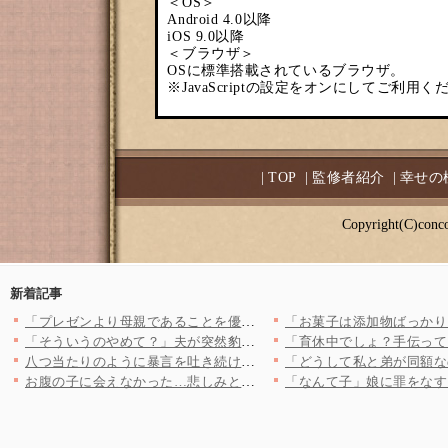
＜OS＞
Android 4.0以降
iOS 9.0以降
＜ブラウザ＞
OSに標準搭載されているブラウザ。
※JavaScriptの設定をオンにしてご利用く
|
TOP
|
監修者紹介
|
幸せの
Copyright(C)conco
新着記事
「プレゼンより母親であることを優先すべき」約束を破ってゴルフに…
「そういうのやめて？」夫が突然豹変…！ 優しくて完璧な夫に異変…
八つ当たりのように暴言を吐き続ける独身偽装男。二人は冷静にその…
お腹の子に会えなかった…悲しみとショックで何も覚えていない妻の…