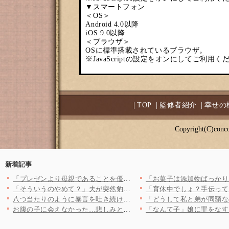
▼スマートフォン
＜OS＞
Android 4.0以降
iOS 9.0以降
＜ブラウザ＞
OSに標準搭載されているブラウザ。
※JavaScriptの設定をオンにしてご利用く
|
TOP
|
監修者紹介
|
幸せの
Copyright(C)conco
新着記事
「プレゼンより母親であることを優先すべき」約束を破ってゴルフに…
「そういうのやめて？」夫が突然豹変…！ 優しくて完璧な夫に異変…
八つ当たりのように暴言を吐き続ける独身偽装男。二人は冷静にその…
お腹の子に会えなかった…悲しみとショックで何も覚えていない妻の…