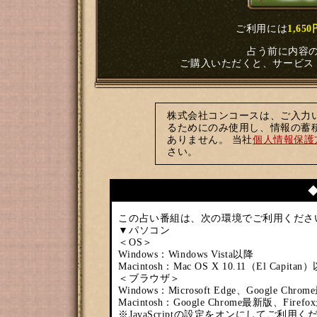
ご利用には
1,65
占う前に内容
ご購入いただくと、サービス
株式会社コンコースは、ご入力
るためにのみ使用し、情報の蓄
ありません。 当社
個人情報保護
さい。
この占い番組は、次の環境でご利用くださ
▼パソコン
＜OS＞
Windows：Windows Vista以降
Macintosh：Mac OS X 10.11（El Capitan
＜ブラウザ＞
Windows：Microsoft Edge、Google Ch
Macintosh：Google Chrome最新版、Firef
※JavaScriptの設定をオンにしてご利用く