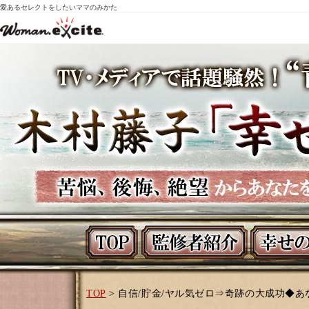
愛あるセレクトをしたいママのみかた
TOP
> 自信/貯金/ヤル気ゼロ⇒奇跡の大成功◆