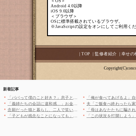
＜OS＞
Android 4.0以降
iOS 9.0以降
＜ブラウザ＞
OSに標準搭載されているブラウザ。
※JavaScriptの設定をオンにしてご利用く
|
TOP
|
監修者紹介
|
幸せの
Copyright(C)conco
新着記事
「パパって僕のこと好き？」息子との約束も平気で破る夫…傷つく息…
「義姉たちの会話に違和感…」お金持ちの義実家争奪戦が勃発！ 戦…
念願だった猫と暮らし、二人で笑い合う日々——少しずつ積み重ねて…
「子どもが残念なことになっても」社長ならメンタル強くないと…嫌…