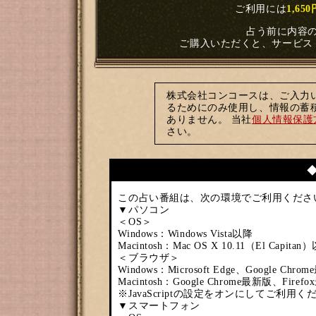
ご利用には
1,65
占う前に内容
ご購入いただくと、サービス
株式会社コンコースは、ご入力
るためにのみ使用し、情報の蓄
ありません。 当社
個人情報保護
さい。
この占い番組は、次の環境でご利用くださ
▼パソコン
＜OS＞
Windows：Windows Vista以降
Macintosh：Mac OS X 10.11（El Capitan
＜ブラウザ＞
Windows：Microsoft Edge、Google Ch
Macintosh：Google Chrome最新版、Firef
※JavaScriptの設定をオンにしてご利用く
▼スマートフォン