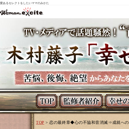
愛あるセレクトをしたいママのみかた
TOP
> 恋の最終章◆心の不協和音消滅⇒成就への旋