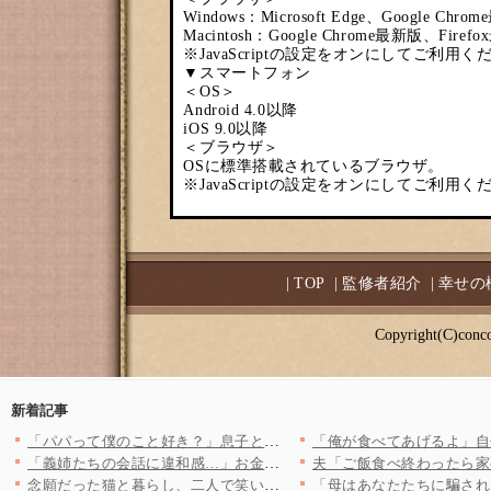
Windows：Microsoft Edge、Google Ch
Macintosh：Google Chrome最新版、Firef
※JavaScriptの設定をオンにしてご利用く
▼スマートフォン
＜OS＞
Android 4.0以降
iOS 9.0以降
＜ブラウザ＞
OSに標準搭載されているブラウザ。
※JavaScriptの設定をオンにしてご利用く
|
TOP
|
監修者紹介
|
幸せの
Copyright(C)conco
新着記事
「パパって僕のこと好き？」息子との約束も平気で破る夫…傷つく息…
「義姉たちの会話に違和感…」お金持ちの義実家争奪戦が勃発！ 戦…
念願だった猫と暮らし、二人で笑い合う日々——少しずつ積み重ねて…