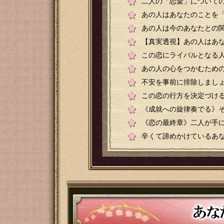
二人の「恋愛」についての
あの人はあなたのことを
あの人は今のあなたとの
【真実透視】あの人はあな
この恋にライバルとなる
あの人の心をつかむための
不安を事前に排除しまし
この恋の行方を決定づける
《成就への旋律奏でる》
《恋の最終章》二人が手に
辛くて諦めかけているあ