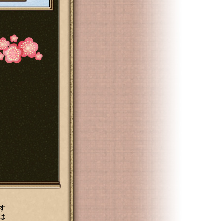
。
す
は