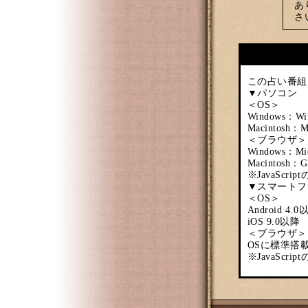
あ
さ
この占い番組
▼パソコン
＜OS＞
Windows：Wi
Macintosh：M
＜ブラウザ＞
Windows：Mi
Macintosh：
※JavaSc
▼スマートフ
＜OS＞
Android 4.0
iOS 9.0以降
＜ブラウザ＞
OSに標準搭
※JavaSc