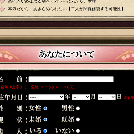
あの人があなたと別れて気づいた気持ち、未練
本気だから、あきらめられない【二人が関係修復する可能性】
（全角16文字まで・必須 ※ニックネームも可）
※必