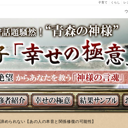
子育て
くらし
レ
から諦められない【あの人の本音と関係修復の可能性】