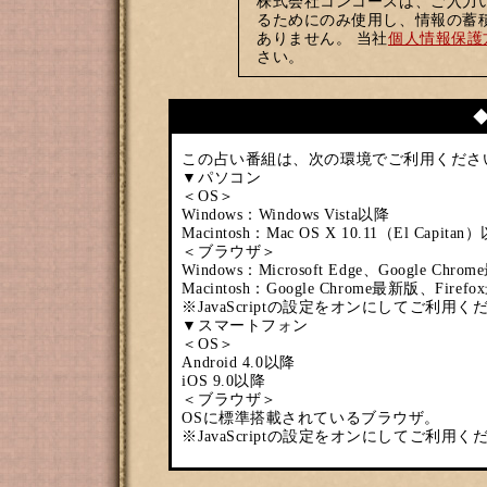
株式会社コンコースは、ご入力
るためにのみ使用し、情報の蓄
ありません。 当社
個人情報保護
さい。
この占い番組は、次の環境でご利用くださ
▼パソコン
＜OS＞
Windows：Windows Vista以降
Macintosh：Mac OS X 10.11（El Capitan
＜ブラウザ＞
Windows：Microsoft Edge、Google Ch
Macintosh：Google Chrome最新版、Firef
※JavaScriptの設定をオンにしてご利用く
▼スマートフォン
＜OS＞
Android 4.0以降
iOS 9.0以降
＜ブラウザ＞
OSに標準搭載されているブラウザ。
※JavaScriptの設定をオンにしてご利用く