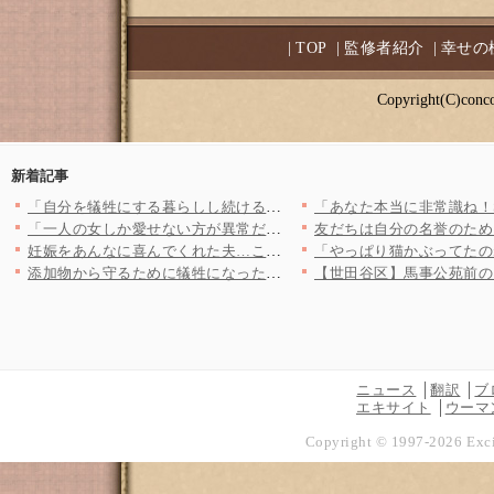
|
TOP
|
監修者紹介
|
幸せの
Copyright(C)conco
新着記事
「自分を犠牲にする暮らしし続けるの？」先輩の一言で動く気持ち……
「一人の女しか愛せない方が異常だろ!!」と開き直るストーカー男…
妊娠をあんなに喜んでくれた夫…これ以上辛い思いをしてほしくない…
添加物から守るために犠牲になった？ 彼の言動が陰謀論の受け売り…
ニュース
翻訳
ブ
エキサイト
ウーマ
Copyright © 1997-
2026
Exci